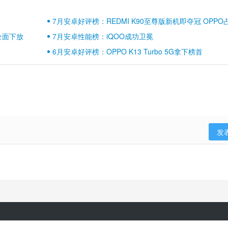
7月安卓好评榜：REDMI K90至尊版新机即夺冠 OPPO
壁江山
全面下放
7月安卓性能榜：iQOO成功卫冕
6月安卓好评榜：OPPO K13 Turbo 5G拿下榜首
发
隐私政策
用户协议
登录政策
京ICP备17041489号-2