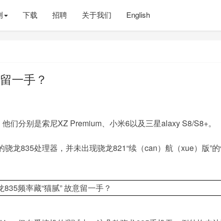
测
下载
招聘
关于我们
English
意留一手？
别是索尼XZ Premium、小米6以及三星alaxy S8/S8+。
835处理器，并未出现骁龙821“续（can）航（xue）版”的