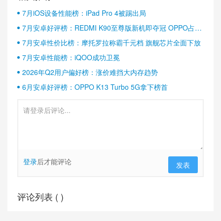
7月iOS设备性能榜：iPad Pro 4被踢出局
7月安卓好评榜：REDMI K90至尊版新机即夺冠 OPPO占据
半壁江山
7月安卓性价比榜：摩托罗拉称霸千元档 旗舰芯片全面下放
7月安卓性能榜：iQOO成功卫冕
2026年Q2用户偏好榜：涨价难挡大内存趋势
6月安卓好评榜：OPPO K13 Turbo 5G拿下榜首
登录
后才能评论
发表
评论列表 (
)