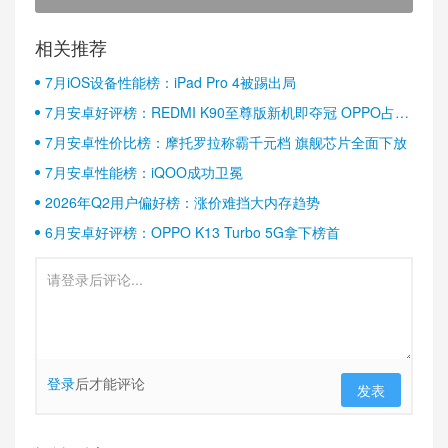
相关推荐
7月iOS设备性能榜：iPad Pro 4被踢出局
7月安卓好评榜：REDMI K90至尊版新机即夺冠 OPPO占据
半壁江山
7月安卓性价比榜：摩托罗拉称霸千元档 旗舰芯片全面下放
7月安卓性能榜：iQOO成功卫冕
2026年Q2用户偏好榜：涨价难挡大内存趋势
6月安卓好评榜：OPPO K13 Turbo 5G拿下榜首
登录
后才能评论
发表