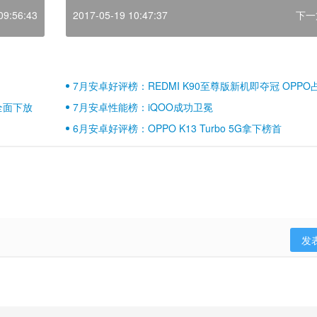
09:56:43
2017-05-19 10:47:37
下一
7月安卓好评榜：REDMI K90至尊版新机即夺冠 OPPO
壁江山
全面下放
7月安卓性能榜：iQOO成功卫冕
6月安卓好评榜：OPPO K13 Turbo 5G拿下榜首
发