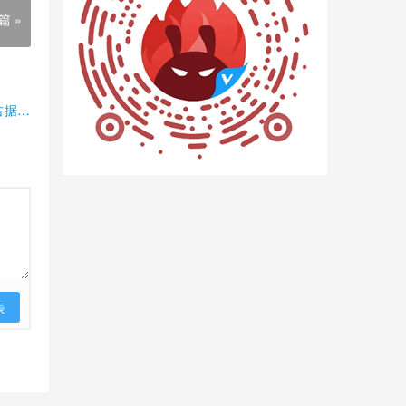
篇 »
占据半
表