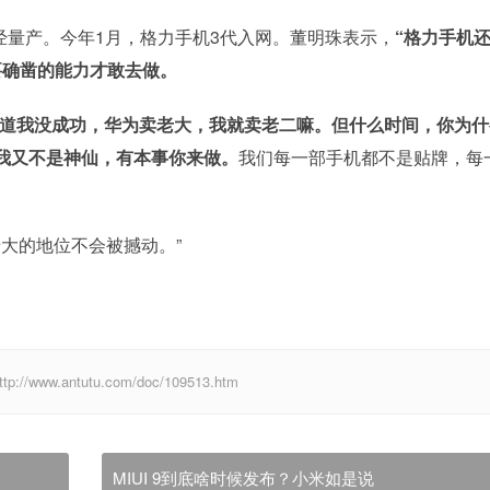
已经量产。今年1月，格力手机3代入网。董明珠表示，
“格力手机
要确凿的能力才敢去做。
道我没成功，华为卖老大，我就卖老二嘛。但什么时间，你为什
我又不是神仙，有本事你来做。
我们每一部手机都不是贴牌，每
老大的地位不会被撼动。”
w.antutu.com/doc/109513.htm
MIUI 9到底啥时候发布？小米如是说