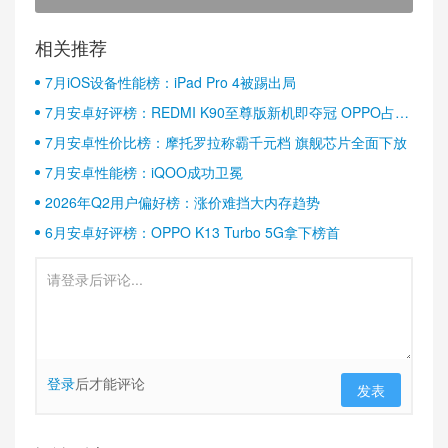
相关推荐
7月iOS设备性能榜：iPad Pro 4被踢出局
7月安卓好评榜：REDMI K90至尊版新机即夺冠 OPPO占据
半壁江山
7月安卓性价比榜：摩托罗拉称霸千元档 旗舰芯片全面下放
7月安卓性能榜：iQOO成功卫冕
2026年Q2用户偏好榜：涨价难挡大内存趋势
6月安卓好评榜：OPPO K13 Turbo 5G拿下榜首
登录
后才能评论
发表