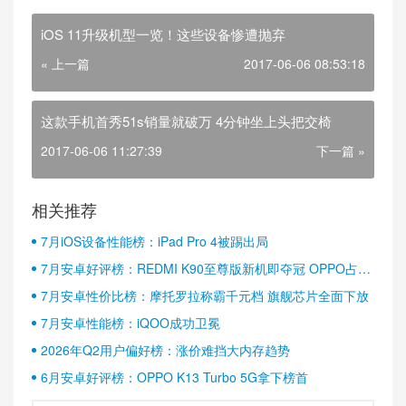
iOS 11升级机型一览！这些设备惨遭抛弃
« 上一篇
2017-06-06 08:53:18
这款手机首秀51s销量就破万 4分钟坐上头把交椅
2017-06-06 11:27:39
下一篇 »
相关推荐
7月iOS设备性能榜：iPad Pro 4被踢出局
7月安卓好评榜：REDMI K90至尊版新机即夺冠 OPPO占据
半壁江山
7月安卓性价比榜：摩托罗拉称霸千元档 旗舰芯片全面下放
7月安卓性能榜：iQOO成功卫冕
2026年Q2用户偏好榜：涨价难挡大内存趋势
6月安卓好评榜：OPPO K13 Turbo 5G拿下榜首