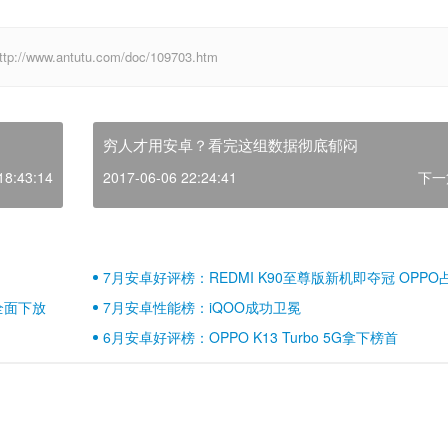
w.antutu.com/doc/109703.htm
穷人才用安卓？看完这组数据彻底郁闷
18:43:14
2017-06-06 22:24:41
下一
7月安卓好评榜：REDMI K90至尊版新机即夺冠 OPPO
壁江山
全面下放
7月安卓性能榜：iQOO成功卫冕
6月安卓好评榜：OPPO K13 Turbo 5G拿下榜首