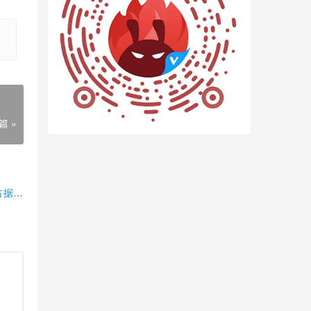
篇 »
占据半