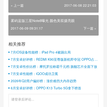
« 上一篇
2017-06-08 22:21:03
雾屿蓝版三星Note8曝光 颜色美双摄亮眼
2017-06-09 09:31:17
下一篇 »
相关推荐
7月iOS设备性能榜：iPad Pro 4被踢出局
7月安卓好评榜：REDMI K90至尊版新机即夺冠 OPPO占据
半壁江山
7月安卓性价比榜：摩托罗拉称霸千元档 旗舰芯片全面下放
7月安卓性能榜：iQOO成功卫冕
2026年Q2用户偏好榜：涨价难挡大内存趋势
6月安卓好评榜：OPPO K13 Turbo 5G拿下榜首