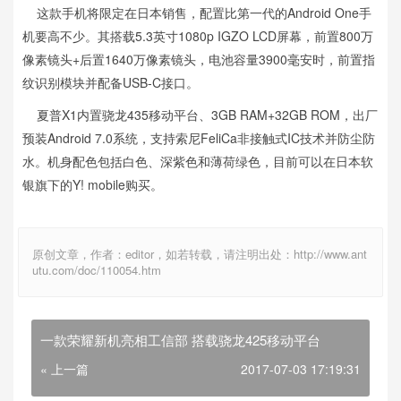
这款手机将限定在日本销售，配置比第一代的Android One手
机要高不少。其搭载5.3英寸1080p IGZO LCD屏幕，前置800万
像素镜头+后置1640万像素镜头，电池容量3900毫安时，前置指
纹识别模块并配备USB-C接口。
夏普X1内置骁龙435移动平台、3GB RAM+32GB ROM，出厂
预装Android 7.0系统，支持索尼FeliCa非接触式IC技术并防尘防
水。机身配色包括白色、深紫色和薄荷绿色，目前可以在日本软
银旗下的Y! mobile购买。
原创文章，作者：editor，如若转载，请注明出处：http://www.ant
utu.com/doc/110054.htm
一款荣耀新机亮相工信部 搭载骁龙425移动平台
« 上一篇
2017-07-03 17:19:31