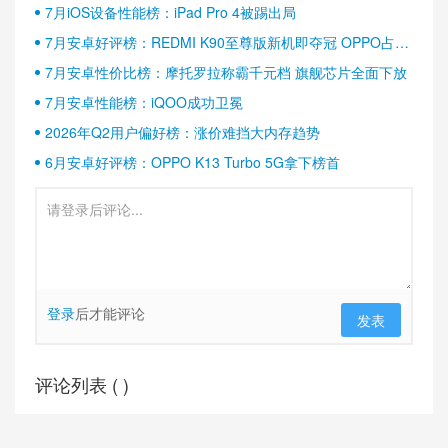
7月iOS设备性能榜：iPad Pro 4被踢出局
7月安卓好评榜：REDMI K90至尊版新机即夺冠 OPPO占据
半壁江山
7月安卓性价比榜：摩托罗拉称霸千元档 旗舰芯片全面下放
7月安卓性能榜：iQOO成功卫冕
2026年Q2用户偏好榜：涨价难挡大内存趋势
6月安卓好评榜：OPPO K13 Turbo 5G拿下榜首
登录
后才能评论
发表
评论列表 (
)