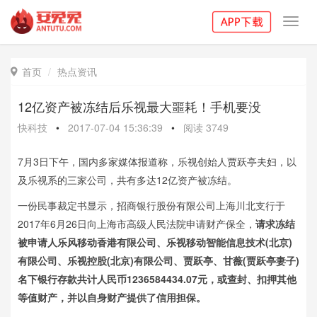
Toggl
navig
首页
热点资讯

12亿资产被冻结后乐视最大噩耗！手机要没
快科技
•
2017-07-04 15:36:39
•
阅读
3749
7月3日下午，国内多家媒体报道称，乐视创始人贾跃亭夫妇，以
及乐视系的三家公司，共有多达12亿资产被冻结。
一份民事裁定书显示，招商银行股份有限公司上海川北支行于
2017年6月26日向上海市高级人民法院申请财产保全，
请求冻结
被申请人乐风移动香港有限公司、乐视移动智能信息技术(北京)
有限公司、乐视控股(北京)有限公司、贾跃亭、甘薇(贾跃亭妻子)
名下银行存款共计人民币1236584434.07元，或查封、扣押其他
等值财产，并以自身财产提供了信用担保。