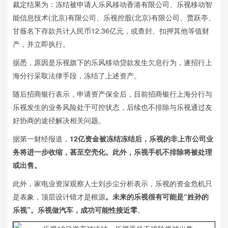
裁定结果为：冻结被申请人乐风移动香港有限公司、乐视移动智
能信息技术(北京)有限公司、乐视控股(北京)有限公司、贾跃亭、
甘薇名下存款共计人民币12.36亿元，或查封、扣押其他等值财
产，并立即执行。
据悉，原因是乐视旗下的乐风移动贷款发生欠息行为，遂招行上
海分行采取法律手段，冻结了上述资产。
随后招商银行表示，申请资产保全后，目前招商银行上海分行与
乐视发生的业务风险处于可控状态，后续也不排除与乐视通过友
好协商的途径解决相关问题。
据第一财经报道，
12亿资金被冻结冻结后，乐视的非上市公司业
务将进一步收缩，甚至空壳化。此外，乐视手机不排除将被处理
或出售。
此外，家电业资深观察人士刘步尘分析表示，乐视的资金危机只
是表象，顶层设计错才是根源
。未来的乐视很有可能是“姓孙的
乐视”。乐视做汽车，成功可能性接近零
。