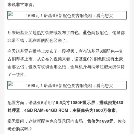
来说非常难得。
后来诺基亚又趁热打铁陆续发布了
白色、蓝色
两款配色，销量都
非常不错，现在新的配色又来了。
今天诺基亚在推特上发布了一段视频，宣布诺基亚6新配色—复
古铜即将上市。从公布的视频来看，诺基亚6的铜色既没有土豪
金那么俗，也没有玫瑰金那么艳，金属机身与纳米注塑天线保持
了一致性。
配置方面，诺基亚6采用了
5.5英寸1080P显示屏
，
搭载骁龙430
处理器
，
4GB RAM+64GB ROM
，
主摄像头为1600万像素
。
毫无疑问，这款新配色也会登录国内市场，
售价为1699元。
你会
考虑购买吗？