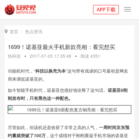
Toggl
navig
首页
热点资讯

1699！诺基亚最火手机新款亮相：看完想买
快科技
•
2017-07-05 17:35:48
•
阅读
4351
功能机时代，“
科技以换壳为本
”这句带有戏谑的口号最初是网友
用来调侃诺基亚的。
如今智能手机时代，诺基亚也很好地诠释了这句话。
诺基亚6刚
刚发布时，只有黑色这一种配色。
尽管如此，但该机还是收获了非常之高的人气，
一周时间京东预
约量就突破了100万
，这个成绩对于刚刚重返手机市场的诺基亚