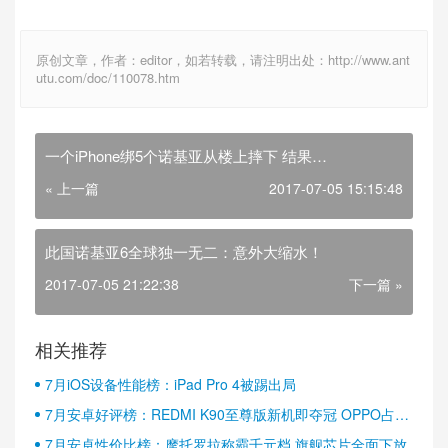
原创文章，作者：editor，如若转载，请注明出处：http://www.ant
utu.com/doc/110078.htm
一个iPhone绑5个诺基亚从楼上摔下 结果…
« 上一篇
2017-07-05 15:15:48
此国诺基亚6全球独一无二：意外大缩水！
2017-07-05 21:22:38
下一篇 »
相关推荐
7月iOS设备性能榜：iPad Pro 4被踢出局
7月安卓好评榜：REDMI K90至尊版新机即夺冠 OPPO占据
半壁江山
7月安卓性价比榜：摩托罗拉称霸千元档 旗舰芯片全面下放