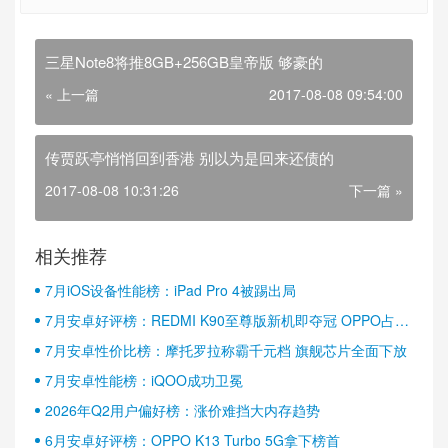
三星Note8将推8GB+256GB皇帝版 够豪的
« 上一篇
2017-08-08 09:54:00
传贾跃亭悄悄回到香港 别以为是回来还债的
2017-08-08 10:31:26
下一篇 »
相关推荐
7月iOS设备性能榜：iPad Pro 4被踢出局
7月安卓好评榜：REDMI K90至尊版新机即夺冠 OPPO占据
半壁江山
7月安卓性价比榜：摩托罗拉称霸千元档 旗舰芯片全面下放
7月安卓性能榜：iQOO成功卫冕
2026年Q2用户偏好榜：涨价难挡大内存趋势
6月安卓好评榜：OPPO K13 Turbo 5G拿下榜首