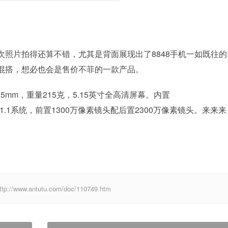
照片拍得还算不错，尤其是背面展现出了8848手机一如既往的
混搭，想必也会是售价不菲的一款产品。
11.5mm，重量215克，5.15英寸全高清屏幕。内置
id 7.1.1系统，前置1300万像素镜头配后置2300万像素镜头。来来
w.antutu.com/doc/110749.htm