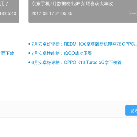
在用了
京东手机7月数据榜出炉 荣耀喜获大丰收
18:05:40
2017-08-17 21:05:45
下一
7月安卓好评榜：REDMI K90至尊版新机即夺冠 OPPO
壁江山
全面下放
7月安卓性能榜：iQOO成功卫冕
6月安卓好评榜：OPPO K13 Turbo 5G拿下榜首
发