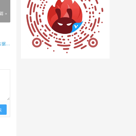
篇 »
占据半
表