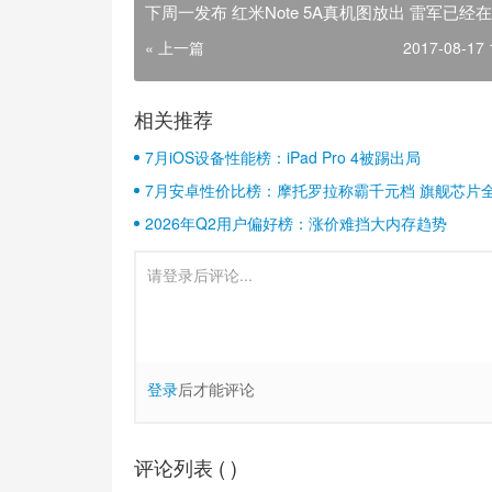
下周一发布 红米Note 5A真机图放出 雷军已经
« 上一篇
2017-08-17 
相关推荐
7月iOS设备性能榜：iPad Pro 4被踢出局
7月安卓性价比榜：摩托罗拉称霸千元档 旗舰芯片
2026年Q2用户偏好榜：涨价难挡大内存趋势
登录
后才能评论
评论列表 (
)