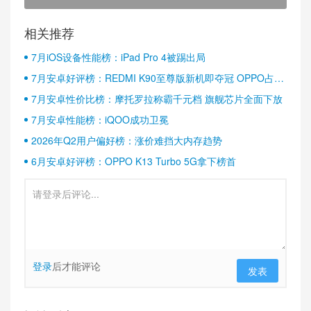
相关推荐
7月iOS设备性能榜：iPad Pro 4被踢出局
7月安卓好评榜：REDMI K90至尊版新机即夺冠 OPPO占据
半壁江山
7月安卓性价比榜：摩托罗拉称霸千元档 旗舰芯片全面下放
7月安卓性能榜：iQOO成功卫冕
2026年Q2用户偏好榜：涨价难挡大内存趋势
6月安卓好评榜：OPPO K13 Turbo 5G拿下榜首
登录
后才能评论
发表