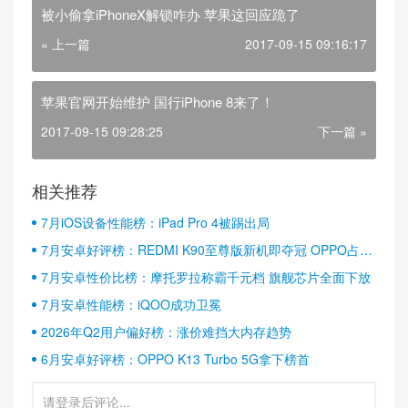
被小偷拿iPhoneX解锁咋办 苹果这回应跪了
« 上一篇
2017-09-15 09:16:17
苹果官网开始维护 国行iPhone 8来了！
2017-09-15 09:28:25
下一篇 »
相关推荐
7月iOS设备性能榜：iPad Pro 4被踢出局
7月安卓好评榜：REDMI K90至尊版新机即夺冠 OPPO占据
半壁江山
7月安卓性价比榜：摩托罗拉称霸千元档 旗舰芯片全面下放
7月安卓性能榜：iQOO成功卫冕
2026年Q2用户偏好榜：涨价难挡大内存趋势
6月安卓好评榜：OPPO K13 Turbo 5G拿下榜首