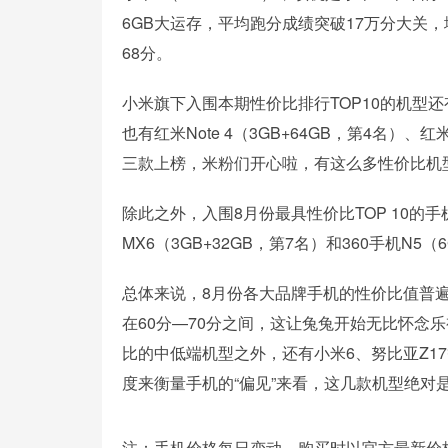
6GB大运存，平均跑分成绩突破17万分大关
68分。
小米旗下入围本期性价比排行TOP10的机型还
也有红米Note 4（3GB+64GB，第4名）、红米
三款上榜，米粉们开心啦，有这么多性价比机
除此之外，入围8月份最具性价比TOP 10的手机
MX6（3GB+32GB，第7名）和360手机N5（
总体来说，8月份各大品牌手机的性价比值普遍不
在60分—70分之间，这让兔兔开始无比怀念
比的中低端机型之外，还有小米6、努比亚Z17
度来衡量手机的“偏见”来看，这几款机型绝对
注：手机价格每日变动，购买时以官方最新价