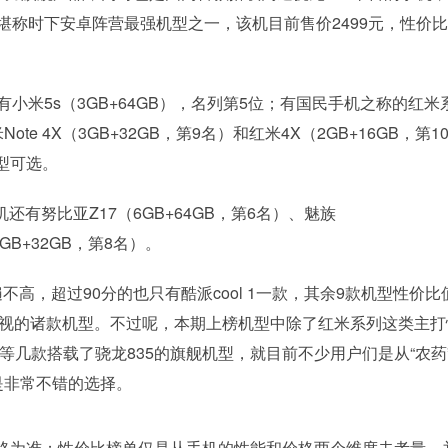
，堪称时下安卓阵营最强机型之一，该机目前售价2499元，性价
有小米5s（3GB+64GB），名列第5位；有国民手机之称的红米
Note 4X（3GB+32GB，第9名）和红米4X（2GB+16GB，第1
型可选。
还有努比亚Z17（6GB+64GB，第6名）、魅族
6GB+32GB，第8名）。
高，超过90分的也只有酷派cool 1一款，其余9款机型性价比
乐视的诸款机型。不过呢，本期上榜机型中除了红米系列这类主打
等几款搭载了骁龙835的旗舰机型，就目前不少用户们是从“农药
是非常不错的选择。
格为准；性价比榜单仅是从手机的性能和价格两个维度去考量，