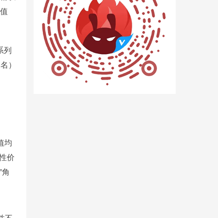
比值
系列
0名）
值均
性价
”角
并不