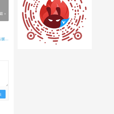
篇 »
占据半
表