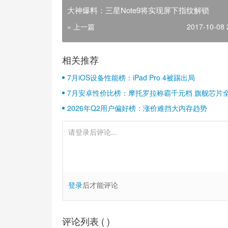
大神爆料：三星Note9将实现屏下指纹解锁
« 上一篇
2017-10-08 
相关推荐
7月iOS设备性能榜：iPad Pro 4被踢出局
7月安卓性价比榜：摩托罗拉称霸千元档 旗舰芯片
2026年Q2用户偏好榜：涨价难挡大内存趋势
登录
后才能评论
评论列表 (
)