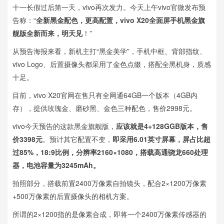
十一长假过后第一天，vivo再次发力。今天上午vivo官微发布预
告称：“
全新黑金配色，更高配置，vivo X20全面屏手机黑金旗
舰版全新而来，明天见
！”
从预告海报来看，新机主打“黑金美学”，手机中框、背部指纹、
vivo Logo、后置摄像头都采用了金色点缀，搭配全黑机身，质感
十足。
目前，vivo X20官网在售只有全网通64GB一个版本（4GB内
存），提供玫瑰金、磨砂黑、金色三种配色，售价2998元。
vivo今天预告的这款黑金旗舰版，
应该就是4+128GGB版本，售
价3398元
。预计其它配置不变，
即采用6.01英寸屏幕，屏占比超
过85%，18:9比例，分辨率2160×1080，搭载高通骁龙660处理
器，电池容量为3245mAh。
拍照部分，搭载前置2400万像素自拍镜头，配合2×1200万像素
+500万像素的后置摄像头的相机方案。
所谓的2×1200指的是像素合成，即将一个2400万像素传感器的