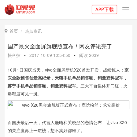
Toggl
navig
首页
热点资讯

国产最火全面屏旗舰版宣布！网友评论亮了
快科技
•
2017-10-09 10:54:50
•
阅读
2039
10月1日国庆当天，vivo全面屏新机X20首发开卖，战绩惊人：
京
东全款预售创最高纪录，天猫手机单品销售额、销量双料冠军，
苏宁手机单品销售额、销量双料冠军
。三大平台集体开门红，火
爆程度可见一斑。
而国庆最后一天，代言人鹿晗和关晓彤的恋情公布，让vivo X20
的关注度再上一层楼，想不卖好都难了。