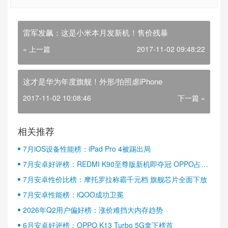
雷军发飙：这是小米本月发新机！售价残暴
« 上一篇
2017-11-02 09:48:22
这才是华为年度旗舰！外形/拍照虐iPhone
2017-11-02 10:08:46
下一篇 »
相关推荐
7月iOS设备性能榜：iPad Pro 4被踢出局
7月安卓好评榜：REDMI K90至尊版新机即夺冠 OPPO占据
半壁江山
7月安卓性价比榜：摩托罗拉称霸千元档 旗舰芯片全面下放
7月安卓性能榜：iQOO成功卫冕
2026年Q2用户偏好榜：涨价难挡大内存趋势
6月安卓好评榜：OPPO K13 Turbo 5G拿下榜首