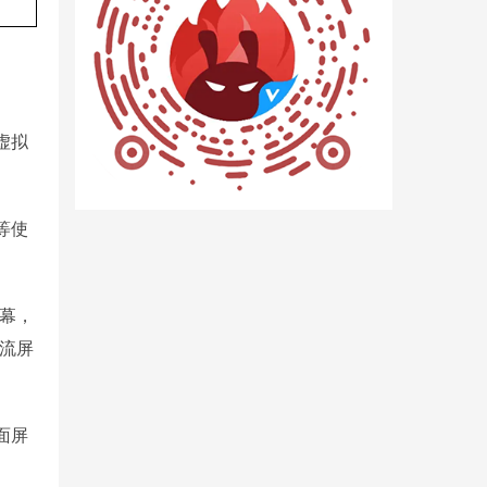
虚拟
等使
屏幕，
主流屏
面屏