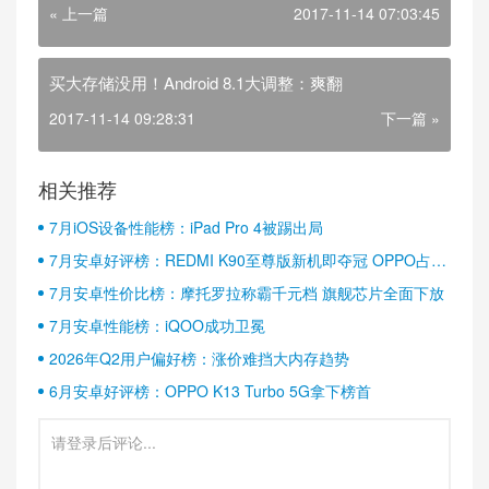
« 上一篇
2017-11-14 07:03:45
买大存储没用！Android 8.1大调整：爽翻
2017-11-14 09:28:31
下一篇 »
相关推荐
7月iOS设备性能榜：iPad Pro 4被踢出局
7月安卓好评榜：REDMI K90至尊版新机即夺冠 OPPO占据
半壁江山
7月安卓性价比榜：摩托罗拉称霸千元档 旗舰芯片全面下放
7月安卓性能榜：iQOO成功卫冕
2026年Q2用户偏好榜：涨价难挡大内存趋势
6月安卓好评榜：OPPO K13 Turbo 5G拿下榜首