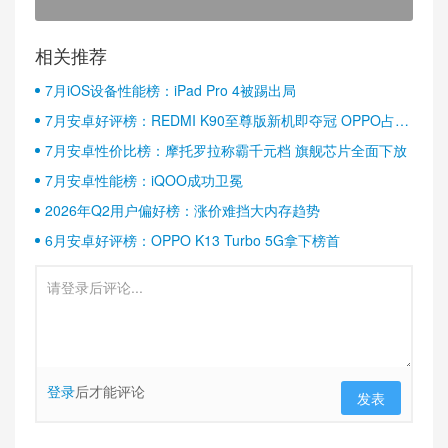
相关推荐
7月iOS设备性能榜：iPad Pro 4被踢出局
7月安卓好评榜：REDMI K90至尊版新机即夺冠 OPPO占据
半壁江山
7月安卓性价比榜：摩托罗拉称霸千元档 旗舰芯片全面下放
7月安卓性能榜：iQOO成功卫冕
2026年Q2用户偏好榜：涨价难挡大内存趋势
6月安卓好评榜：OPPO K13 Turbo 5G拿下榜首
登录
后才能评论
发表