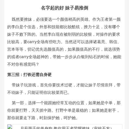
名字起的好 妹子易推倒
既然要撩妹，必须要选一个颜值稍高的英雄。作为王者第一颜
的李白是个佳选，外形和技能都比较酷炫，撩力十足，没有哪个
妹子不败下阵的。当然李白现在被削弱的比较狠，对操作的要求
比较高，要carry全场有些吃力。当然还可以选择诸葛亮、韩信、
宫本等等，切记优先选颜值高的，如果颜值高的不行，就选强势
的或者carry全场超神的，带她一步步从白银到钻石的时候，她能
不对你有感觉吗？
第三招：打铁还需自身硬
带妹子玩游戏，首先你要技术过硬，才能让妹子尽情崇拜，带
不动妹子，只能证明你比较菜而已。
第一部，选择一个能跟她经常互动的位置，如果她是中单，那
你就要打野，天天抓中路。打野中单是最稳的；如果她是射手，
那你就要走下路，时刻保护她，呵护她。