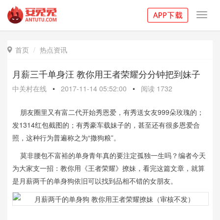
Toggl
navig
首页
热点资讯

月薪三千单身汪 教你用王者荣耀分分钟把到妹子
中关村在线
•
2017-11-14 05:52:00
•
阅读
1732
朋友圈里又有富二代开始秀恩爱，有秀送女友999朵玫瑰的；
发1314红包截图的；有秀豪车载妹子的，甚至还有很多恩爱合
照，这种行为普遍称之为“撒狗粮”。
莫非腰包不富裕的单身青年真的要注定孤独一生吗？编者今天
为大家支一招：教你用《王者荣耀》撩妹，看完这篇文章，就算
是月薪两千的单身狗依旧可以找到品相不错的女朋友。