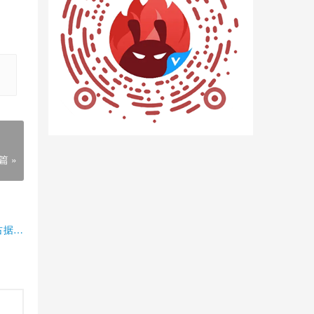
篇 »
占据半