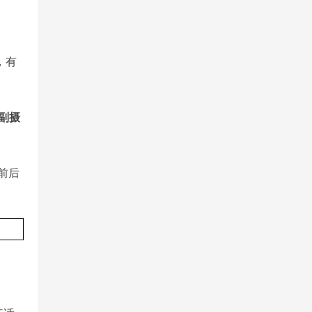
，有
而副摄
前后