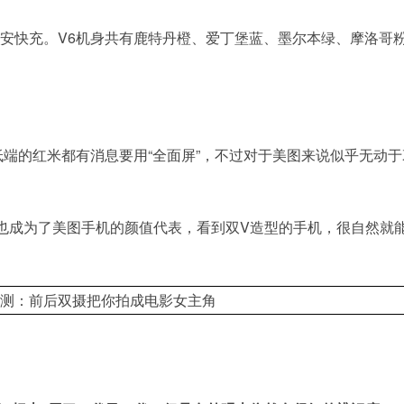
伏2安快充。V6机身共有鹿特丹橙、爱丁堡蓝、墨尔本绿、摩洛哥
低端的红米都有消息要用“全面屏”，不过对于美图来说似乎无动于
也成为了美图手机的颜值代表，看到双V造型的手机，很自然就