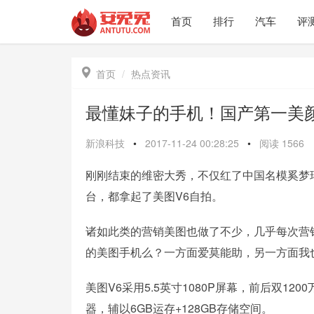
首页
排行
汽车
评

首页
热点资讯
最懂妹子的手机！国产第一美
新浪科技
•
2017-11-24 00:28:25
•
阅读
1566
刚刚结束的维密大秀，不仅红了中国名模奚梦瑶
台，都拿起了美图V6自拍。
诸如此类的营销美图也做了不少，几乎每次营
的美图手机么？一方面爱莫能助，另一方面我
美图V6采用5.5英寸1080P屏幕，前后双120
器，辅以6GB运存+128GB存储空间。