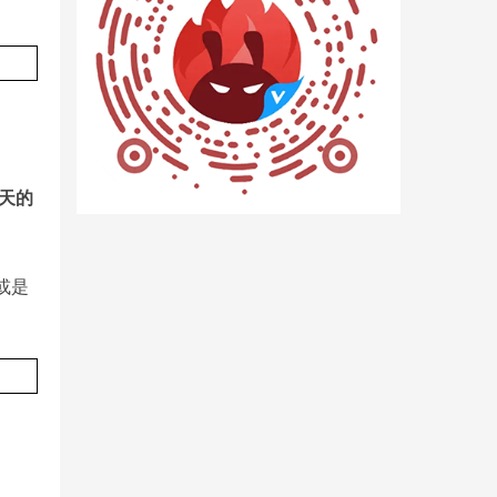
天的
或是