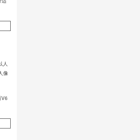
行适
以人
人像
V6