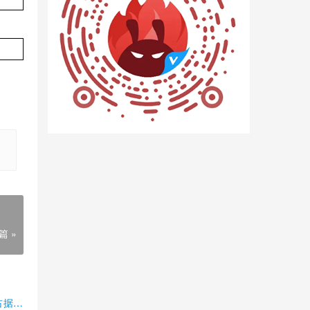
篇 »
占据半