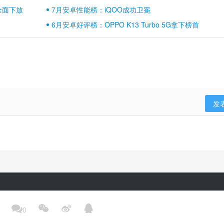
壁江山
全面下放
7月安卓性能榜：iQOO成功卫冕
6月安卓好评榜：OPPO K13 Turbo 5G拿下榜首
发
隐私政策
用户协议
登录政策
京ICP备17041489号-2




0