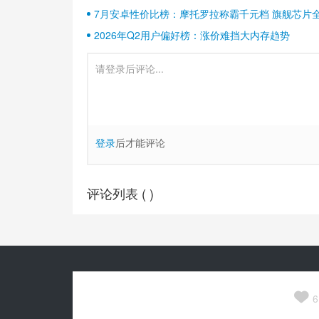
7月安卓性价比榜：摩托罗拉称霸千元档 旗舰芯片
2026年Q2用户偏好榜：涨价难挡大内存趋势
登录
后才能评论
评论列表 (
)
Copyright© 2010-
2026
安兔兔 ALL Rights Reserved.
关于我们

京公网安备 11010502054377号
6