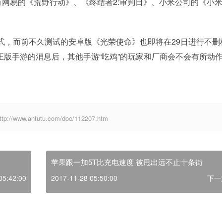
网易的《荒野行动》、《终结者2:审判日》、小米公司的《小
式，而前不久测试的安卓版《光荣使命》也即将在29日进行不删
正版手游的消息后，其他手游“吃鸡”的玩家和厂商会不会有所动
w.antutu.com/doc/112207.htm
苹果跟一加5T比充电速度 被甩出远不止十条街
05:42:00
2017-11-28 05:50:00
下一