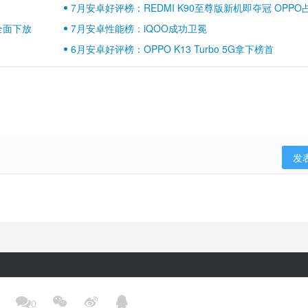
7月安卓好评榜：REDMI K90至尊版新机即夺冠 OPPO
壁江山
全面下放
7月安卓性能榜：iQOO成功卫冕
6月安卓好评榜：OPPO K13 Turbo 5G拿下榜首
发
隐私政策
用户协议
登录政策
京ICP备17041489号-2




0