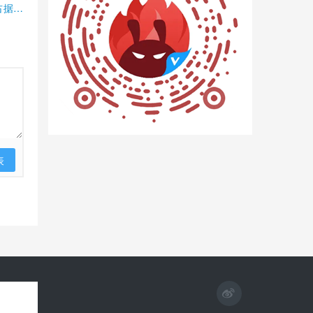
占据半
表
