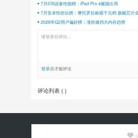
7月iOS设备性能榜：iPad Pro 4被踢出局
7月安卓性价比榜：摩托罗拉称霸千元档 旗舰芯片
2026年Q2用户偏好榜：涨价难挡大内存趋势
登录
后才能评论
评论列表 (
)
Copyright© 2010-
2026
安兔兔 ALL Rights Reserved.
关于我们

京公网安备 11010502054377号
9