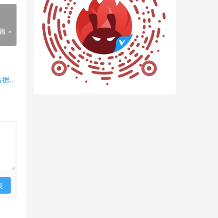
篇 »
占据半
表