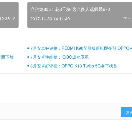
弃骁龙835！花3千块 这么多人选麒麟970
12:35:16
2017-11-30 14:11:49
下一
7月安卓好评榜：REDMI K90至尊版新机即夺冠 OPPO
壁江山
全面下放
7月安卓性能榜：iQOO成功卫冕
6月安卓好评榜：OPPO K13 Turbo 5G拿下榜首
发