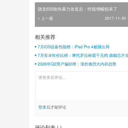
骁龙835散热暴力改造后：性能增幅惊呆了
« 上一篇
2017-11-30 
相关推荐
7月iOS设备性能榜：iPad Pro 4被踢出局
7月安卓性价比榜：摩托罗拉称霸千元档 旗舰芯片
2026年Q2用户偏好榜：涨价难挡大内存趋势
登录
后才能评论
评论列表 (
)