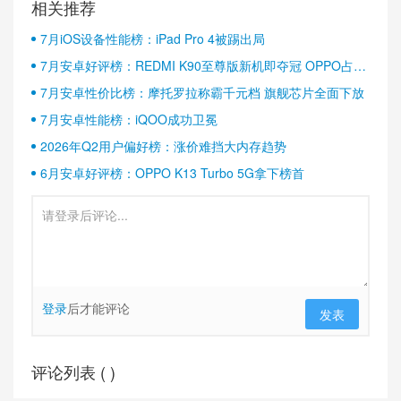
相关推荐
7月iOS设备性能榜：iPad Pro 4被踢出局
7月安卓好评榜：REDMI K90至尊版新机即夺冠 OPPO占据
半壁江山
7月安卓性价比榜：摩托罗拉称霸千元档 旗舰芯片全面下放
7月安卓性能榜：iQOO成功卫冕
2026年Q2用户偏好榜：涨价难挡大内存趋势
6月安卓好评榜：OPPO K13 Turbo 5G拿下榜首
登录
后才能评论
发表
评论列表 (
)