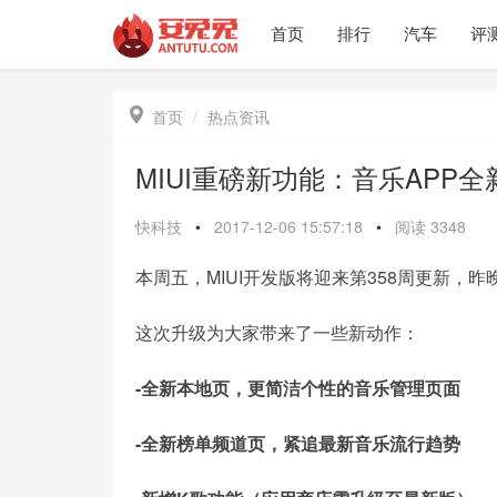
首页
排行
汽车
评

首页
热点资讯
MIUI重磅新功能：音乐APP全
快科技
•
2017-12-06 15:57:18
•
阅读
3348
本周五，MIUI开发版将迎来第358周更新，
这次升级为大家带来了一些新动作：
-全新本地页，更简洁个性的音乐管理页面
-全新榜单频道页，紧追最新音乐流行趋势