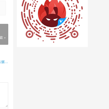
篇 »
占据半