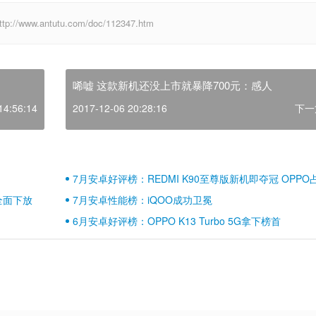
w.antutu.com/doc/112347.htm
唏嘘 这款新机还没上市就暴降700元：感人
14:56:14
2017-12-06 20:28:16
下一
7月安卓好评榜：REDMI K90至尊版新机即夺冠 OPPO
壁江山
全面下放
7月安卓性能榜：iQOO成功卫冕
6月安卓好评榜：OPPO K13 Turbo 5G拿下榜首