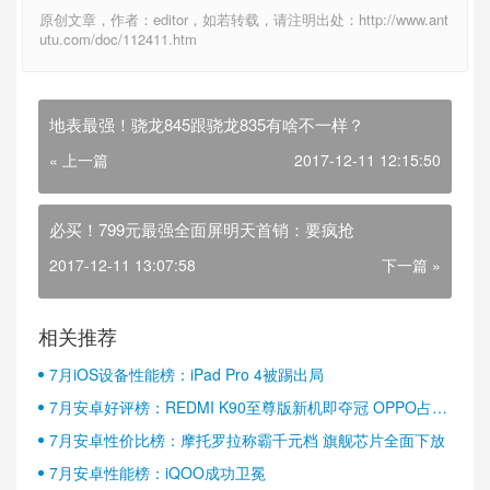
原创文章，作者：editor，如若转载，请注明出处：http://www.ant
utu.com/doc/112411.htm
地表最强！骁龙845跟骁龙835有啥不一样？
« 上一篇
2017-12-11 12:15:50
必买！799元最强全面屏明天首销：要疯抢
2017-12-11 13:07:58
下一篇 »
相关推荐
7月iOS设备性能榜：iPad Pro 4被踢出局
7月安卓好评榜：REDMI K90至尊版新机即夺冠 OPPO占据
半壁江山
7月安卓性价比榜：摩托罗拉称霸千元档 旗舰芯片全面下放
7月安卓性能榜：iQOO成功卫冕