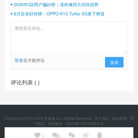
2026年Q2用户偏好榜：涨价难挡大内存趋势
6月安卓好评榜：OPPO K13 Turbo 5G拿下榜首
登录
后才能评论
发表
评论列表 (
)
Copyright© 2010-
2026
安兔兔 ALL Rights Reserved.
关于我们
隐私政策
用
户协议
登录政策
京ICP备17041489号-2
京公网安备 11010502054377号





4
0