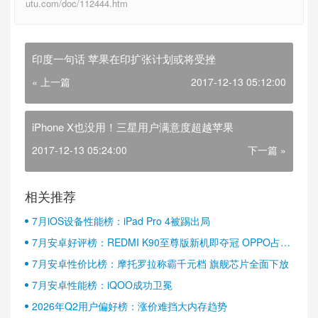
utu.com/doc/112444.htm
印度一句话 苹果在印扩张计划或将受挫
« 上一篇
2017-12-13 05:12:00
iPhone X也没用！三星用户满意度超越苹果
2017-12-13 05:24:00
下一篇 »
相关推荐
7月iOS设备性能榜：iPad Pro 4被踢出局
7月安卓好评榜：REDMI K90至尊版新机即夺冠 OPPO占据
半壁江山
7月安卓性价比榜：摩托罗拉称霸千元档 旗舰芯片全面下放
7月安卓性能榜：iQOO成功卫冕
2026年Q2用户偏好榜：涨价难挡大内存趋势