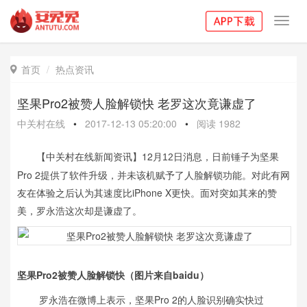
Toggl
navig
首页
热点资讯

坚果Pro2被赞人脸解锁快 老罗这次竟谦虚了
中关村在线
•
2017-12-13 05:20:00
•
阅读
1982
【
中关村在线新闻资讯
】
12
，日前锤子为坚果
月12日消息
Pro 2提供了软件升级，并未该机赋予了人脸解锁功能。对此有网
友在体验之后认为其速度比iPhone X更快。面对突如其来的赞
美，罗永浩这次却是谦虚了。
坚果Pro2被赞人脸解锁快（图片来自baidu）
罗永浩在微博上表示，坚果Pro 2的人脸识别确实快过