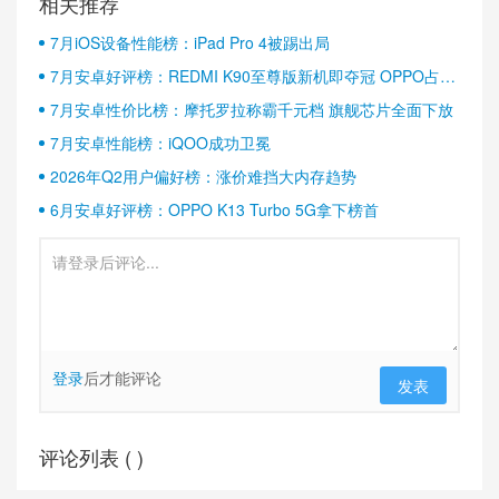
相关推荐
7月iOS设备性能榜：iPad Pro 4被踢出局
7月安卓好评榜：REDMI K90至尊版新机即夺冠 OPPO占据
半壁江山
7月安卓性价比榜：摩托罗拉称霸千元档 旗舰芯片全面下放
7月安卓性能榜：iQOO成功卫冕
2026年Q2用户偏好榜：涨价难挡大内存趋势
6月安卓好评榜：OPPO K13 Turbo 5G拿下榜首
登录
后才能评论
发表
评论列表 (
)