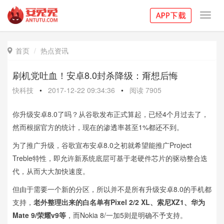
Toggl
navig
首页
热点资讯

刷机党吐血！安卓8.0封杀降级：甭想后悔
快科技
•
2017-12-22 09:34:36
•
阅读
7905
你升级安卓8.0了吗？从谷歌发布正式算起，已经4个月过去了，
然而根据官方的统计，现在的渗透率甚至1%都还不到。
为了推广升级，谷歌宣布安卓8.0之初就希望能推广Project
Treble特性，即允许新系统底层可基于老硬件芯片的驱动整合迭
代，从而大大加快速度。
但由于需要一个新的分区，所以并不是所有升级安卓8.0的手机都
支持，
老外整理出来的白名单有Pixel 2/2 XL、索尼XZ1、华为
Mate 9/荣耀v9等
，而Nokia 8/一加5则是明确不予支持。