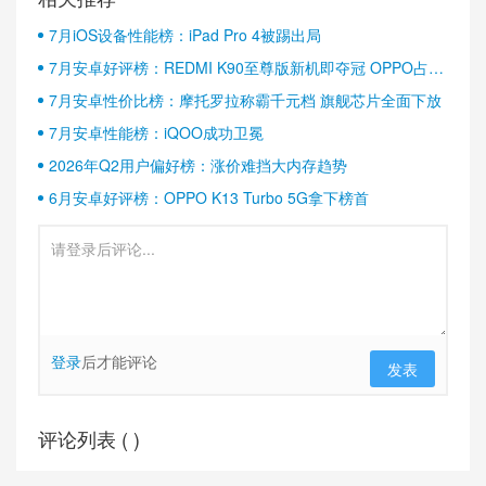
7月iOS设备性能榜：iPad Pro 4被踢出局
7月安卓好评榜：REDMI K90至尊版新机即夺冠 OPPO占据
半壁江山
7月安卓性价比榜：摩托罗拉称霸千元档 旗舰芯片全面下放
7月安卓性能榜：iQOO成功卫冕
2026年Q2用户偏好榜：涨价难挡大内存趋势
6月安卓好评榜：OPPO K13 Turbo 5G拿下榜首
登录
后才能评论
发表
评论列表 (
)