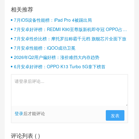
相关推荐
7月iOS设备性能榜：iPad Pro 4被踢出局
7月安卓好评榜：REDMI K90至尊版新机即夺冠 OPPO占据
半壁江山
7月安卓性价比榜：摩托罗拉称霸千元档 旗舰芯片全面下放
7月安卓性能榜：iQOO成功卫冕
2026年Q2用户偏好榜：涨价难挡大内存趋势
6月安卓好评榜：OPPO K13 Turbo 5G拿下榜首
登录
后才能评论
发表
评论列表 (
)