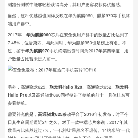
测跑分测试中能够轻松获得高分，其用户更容易获得优越感。
当然，这种优越感也同样反映在华为麒麟960、麒麟970等手机终
端用户群中。
2017年，
华为麒麟960
芯片在安兔兔用户群中的数量占比达到了
7.45%，位居第四。与此同时，华为麒麟950也是榜上有名。不
过，鉴于
华为麒麟970
手机终端出货时间为2017年第四季度，用
户数量占比暂未进入前十。
另外，高通骁龙625、
联发科Helio X20
、高通骁龙652、
联发科
Helio P10
以及高通骁龙660同样挺进了榜单的前十，具体排名可
参看榜单。
需要补充的是，
高通骁龙625
移动平台于2016年初发布，时至今
日其生命周期逼近2年之久。对于一款中端芯片来说，2017年其
数量占比依然超过7%，“一代神U”果然名不虚传。14纳米的“一代