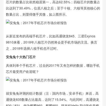
芯片的数量占比依然稳居第一，高达62.55%；四核芯片的数量占
比达到了30.49%，位居八核之后；至于十核、六核等其他核心的
数量占比，则显得微乎其微，如上图所示。
从新近发布的高端手机芯片，比如高通骁龙845、三星Exynos
9810来看，2018年八核芯片仍然将会是手机市场的主流。换言
之，2018年选择八核手机也不过时。
安兔兔十大热门芯片
具体到单个手机芯片，过去的2017年又有怎样的数据，哪款手机
芯片最受用户欢迎呢？
就安兔兔评测的统计数据（注：国内市场，安卓手机）来说，高
通骁龙835数量占比最高，达到了15.54%。与此同时，高通骁龙
820 / 821、华为麒麟960、麒麟950、联发科Helio P10等也是榜