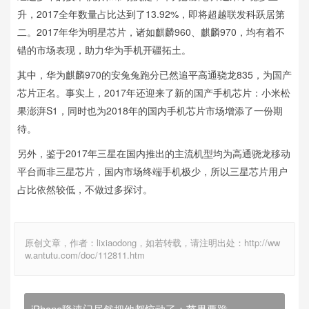
升，2017全年数量占比达到了13.92%，即将超越联发科跃居第
二。2017年华为明星芯片，诸如麒麟960、麒麟970，均有着不
错的市场表现，助力华为手机开疆拓土。
其中，华为麒麟970的安兔兔跑分已然追平高通骁龙835，为国产
芯片正名。事实上，2017年还迎来了新的国产手机芯片：小米松
果澎湃S1，同时也为2018年的国内手机芯片市场增添了一份期
待。
另外，鉴于2017年三星在国内推出的主流机型均为高通骁龙移动
平台而非三星芯片，国内市场终端手机极少，所以三星芯片用户
占比依然较低，不做过多探讨。
原创文章，作者：lixiaodong，如若转载，请注明出处：http://ww
w.antutu.com/doc/112811.htm
iPhone降速门居然把他都惊动了：苹果要跪