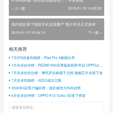
« 上一篇
2018-01-10 14:26:28
国内首款屏下指纹手机实现量产 预计本月正式发布
2018-01-10 18:04:10
下一篇 »
相关推荐
7月iOS设备性能榜：iPad Pro 4被踢出局
7月安卓好评榜：REDMI K90至尊版新机即夺冠 OPPO占据
半壁江山
7月安卓性价比榜：摩托罗拉称霸千元档 旗舰芯片全面下放
7月安卓性能榜：iQOO成功卫冕
2026年Q2用户偏好榜：涨价难挡大内存趋势
6月安卓好评榜：OPPO K13 Turbo 5G拿下榜首