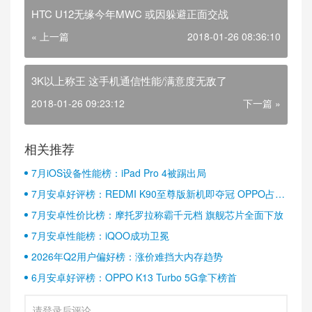
HTC U12无缘今年MWC 或因躲避正面交战
« 上一篇
2018-01-26 08:36:10
3K以上称王 这手机通信性能/满意度无敌了
2018-01-26 09:23:12
下一篇 »
相关推荐
7月iOS设备性能榜：iPad Pro 4被踢出局
7月安卓好评榜：REDMI K90至尊版新机即夺冠 OPPO占据
半壁江山
7月安卓性价比榜：摩托罗拉称霸千元档 旗舰芯片全面下放
7月安卓性能榜：iQOO成功卫冕
2026年Q2用户偏好榜：涨价难挡大内存趋势
6月安卓好评榜：OPPO K13 Turbo 5G拿下榜首