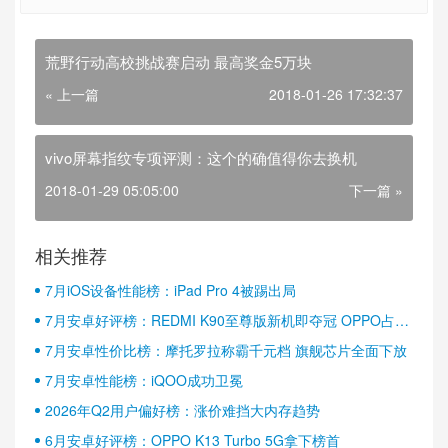
荒野行动高校挑战赛启动 最高奖金5万块
« 上一篇
2018-01-26 17:32:37
vivo屏幕指纹专项评测：这个的确值得你去换机
2018-01-29 05:05:00
下一篇 »
相关推荐
7月iOS设备性能榜：iPad Pro 4被踢出局
7月安卓好评榜：REDMI K90至尊版新机即夺冠 OPPO占据
半壁江山
7月安卓性价比榜：摩托罗拉称霸千元档 旗舰芯片全面下放
7月安卓性能榜：iQOO成功卫冕
2026年Q2用户偏好榜：涨价难挡大内存趋势
6月安卓好评榜：OPPO K13 Turbo 5G拿下榜首