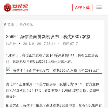
Toggl
navig
首页
热点资讯

2599！海信全面屏新机发布：骁龙630+双摄
快科技
•
2018-01-26 17:38:14
•
阅读
6717
1月26日，海信正式发布了旗下H系列新机H11，拥有全面屏设
计，这款机型早在CES2018上就已经展示过。
海信H11正面采用5.99英寸的屏幕，纵横比为18：9，官方宣称
该机的屏占比为84.17%，背部材质为3D曲面玻璃盖板，金属中
框设计。
配置方面，海信H11搭载了高通骁龙630处理器，配备4/6GB内存