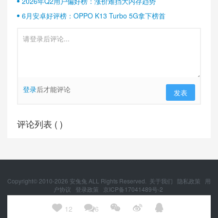
2026年Q2用户偏好榜：涨价难挡大内存趋势
6月安卓好评榜：OPPO K13 Turbo 5G拿下榜首
登录
后才能评论
发表
评论列表 (
)
Copyright© 2010-
2026
安兔兔 ALL Rights Reserved.
关于我们
隐私政策
用
户协议
登录政策
京ICP备17041489号-2
京公网安备 11010502054377号





12
6