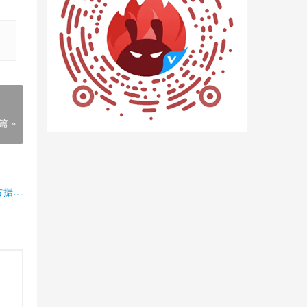
篇 »
占据半