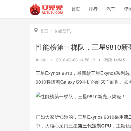
首页
排行
汽车
评

首页
热点资讯
性能榜第一梯队，三星9810
Antutu
•
2018-02-06 14:58:13
•
阅读
14845
三星Exynos 9810，最新款三星Exynos
9810将随着Galaxy S9手机的到来而面世。如
正如大家所知道的，三星Exynos 9810采用
第二
中，大核心采用三星
第三代定制CPU
，主频达到