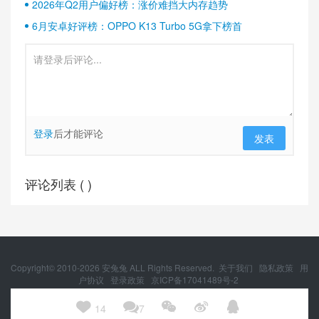
2026年Q2用户偏好榜：涨价难挡大内存趋势
6月安卓好评榜：OPPO K13 Turbo 5G拿下榜首
登录
后才能评论
发表
评论列表 (
)
Copyright© 2010-
2026
安兔兔 ALL Rights Reserved.
关于我们
隐私政策
用
户协议
登录政策
京ICP备17041489号-2
京公网安备 11010502054377号





14
7