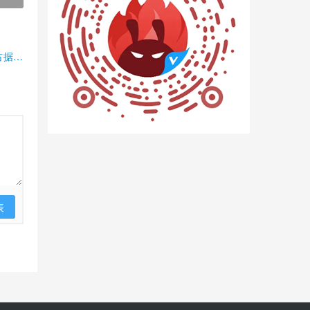
占据半
表