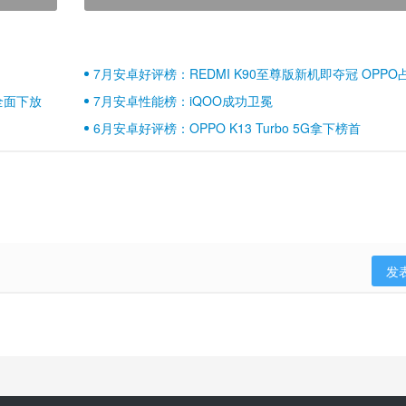
7月安卓好评榜：REDMI K90至尊版新机即夺冠 OPPO
壁江山
全面下放
7月安卓性能榜：iQOO成功卫冕
6月安卓好评榜：OPPO K13 Turbo 5G拿下榜首
发