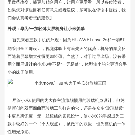
里做些改变，能更加贴合用户，让用户更爱看，所以各位读者，
如果您对该栏目有任何意见或者建议，尽可以在评论中提出，我
们会认真考虑您的建议】
外观：华为/一加轻薄大屏机身让小米羡慕
首先来看三款手机的外观：因为
nova 2s和一加5T
HUAWEI
均采用全面屏设计，视觉体验上有着先天的优势，机身的厚度反
而随着屏幕增大变得更加轻薄。当然了，对于过早出场，没有采
用全面屏设计的小米6并不是“一无是处”，体型较小的它更适合手
小的妹子使用。
尽管小米6使用的为大多主流旗舰惯用的玻璃机身设计，但凭
借新创的双面四曲面玻璃工艺打造的它，还是在众多“玻璃材质”
中更具辨识度，无一丝棱线的圆弧设计，使小米6的手感成为三
款中较好的一个（个人观点），被做平的双摄，也为整机的一体
性增光添彩。