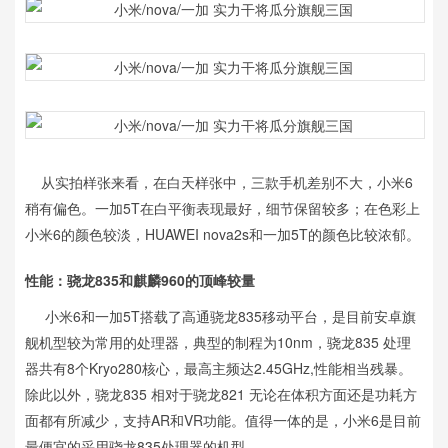
从实拍样张来看，在白天样张中，三款手机差别不大，小米6
稍有偏色。一加5T在白平衡表现最好，细节保留较多；在色彩上
小米6的颜色较淡，HUAWEI nova2s和一加5T的颜色比较浓郁。
性能：骁龙835和麒麟960的顶峰较量
小米6和一加5T搭载了高通骁龙835移动平台，是目前安卓旗
舰机型较为常用的处理器，典型的制程为10nm，骁龙835 处理
器共有8个Kryo280核心，最高主频达2.45GHz,性能相当残暴。
除此以外，骁龙835 相对于骁龙821 无论在体积方面还是功耗方
面都有所减少，支持AR和VR功能。值得一体的是，小米6是目前
最便宜的采用骁龙835处理器的机型。