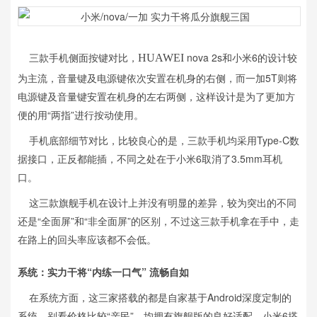
三款手机侧面按键对比，
nova 2s和小米6的设计较
HUAWEI
为主流，音量键及电源键依次安置在机身的右侧，而一加5T则将
电源键及音量键安置在机身的左右两侧，这样设计是为了更加方
便的用“两指”进行按动使用。
手机底部细节对比，比较良心的是，三款手机均采用Type-C数
据接口，正反都能插，不同之处在于小米6取消了3.5mm耳机
口。
这三款旗舰手机在设计上并没有明显的差异，较为突出的不同
还是“全面屏”和“非全面屏”的区别，不过这三款手机拿在手中，走
在路上的回头率应该都不会低。
系统：实力干将“内练一口气” 流畅自如
在系统方面，这三家搭载的都是自家基于Android深度定制的
系统，别看价格比较“亲民”，均拥有旗舰版的良好适配。小米6搭