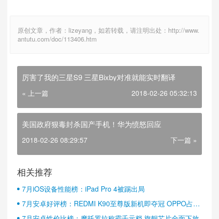
原创文章，作者：lizeyang，如若转载，请注明出处：http://www.
antutu.com/doc/113406.htm
厉害了我的三星S9 三星Bixby对准就能实时翻译
« 上一篇
2018-02-26 05:32:13
美国政府狠毒封杀国产手机！华为愤怒回应
2018-02-26 08:29:57
下一篇 »
相关推荐
7月iOS设备性能榜：iPad Pro 4被踢出局
7月安卓好评榜：REDMI K90至尊版新机即夺冠 OPPO占据
半壁江山
7月安卓性价比榜：摩托罗拉称霸千元档 旗舰芯片全面下放