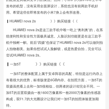
发布的机型，没有采用全面屏设计，系统也没有前两款手机好
用。希望这些在即将发布的小米7身上会有所改善。
▎HUAWEI nova 2s 》》购买链接《《
HUAWEI nova 2s是这三款手机中唯一吃上“奥利奥”的，在系
统便利性和安全性方面极具诚意。人脸识别功能更是在这三款手
机中独树一帜。前后“四摄”也保证了HUAWEI nova 2s可以做到拍
人拍物都美。如果你想试试人脸解锁，或是热爱自拍，完全可以
尝试HUAWEI nova 2s。
一加5T
购买链接
▎
》》
《《
一加5T的整体配置上属于安卓阵容的高配，特别是运行内存上
有着很大的优势，标准版便是6GB内存。在拍照方面，一加5T的
双摄虽然看上去和一加5很相似，但两者的设计却完全不同。一
加5T的后置双摄由一枚1600万像素和一枚2000万像素的传感器
构成，双f/1.7的大光圈设计让我们对一加5T的拍照体验更加期
待。