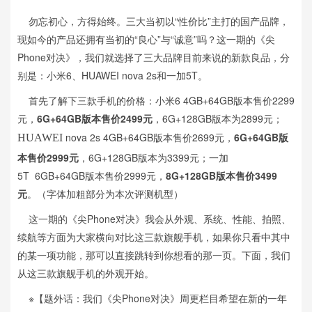
勿忘初心，方得始终。三大当初以“性价比”主打的国产品牌，
现如今的产品还拥有当初的“良心”与“诚意”吗？这一期的《尖
Phone对决》，我们就选择了三大品牌目前来说的新款良品，分
别是：小米6、HUAWEI nova 2s和一加5T。
首先了解下三款手机的价格：小米6 4GB+64GB版本售价2299
元，
6G+64GB版本售价2499元
，6G+128GB版本为2899元；
nova 2s 4GB+64GB版本售价2699元，
6G+64GB版
HUAWEI
本售价2999元
，6G+128GB版本为3399元；一加
5T 6GB+64GB版本售价2999元，
8G+128GB版本售价3499
元
。（字体加粗部分为本次评测机型）
这一期的《尖Phone对决》我会从外观、系统、性能、拍照、
续航等方面为大家横向对比这三款旗舰手机，如果你只看中其中
的某一项功能，那可以直接跳转到你想看的那一页。下面，我们
从这三款旗舰手机的外观开始。
※【题外话：我们《尖Phone对决》周更栏目希望在新的一年