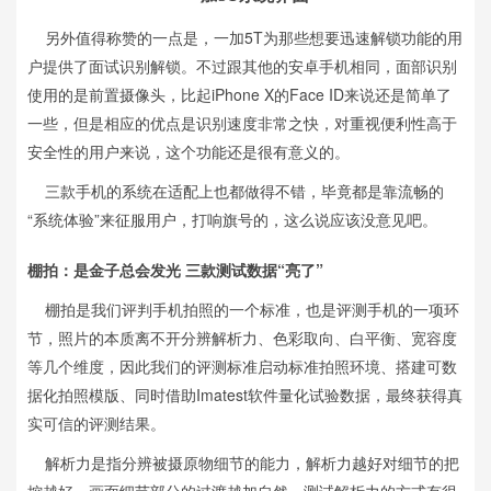
另外值得称赞的一点是，一加5T为那些想要迅速解锁功能的用
户提供了面试识别解锁。不过跟其他的安卓手机相同，面部识别
使用的是前置摄像头，比起iPhone X的Face ID来说还是简单了
一些，但是相应的优点是识别速度非常之快，对重视便利性高于
安全性的用户来说，这个功能还是很有意义的。
三款手机的系统在适配上也都做得不错，毕竟都是靠流畅的
“系统体验”来征服用户，打响旗号的，这么说应该没意见吧。
棚拍：是金子总会发光 三款测试数据“亮了”
棚拍是我们评判手机拍照的一个标准，也是评测手机的一项环
节，照片的本质离不开分辨解析力、色彩取向、白平衡、宽容度
等几个维度，因此我们的评测标准启动标准拍照环境、搭建可数
据化拍照模版、同时借助Imatest软件量化试验数据，最终获得真
实可信的评测结果。
解析力是指分辨被摄原物细节的能力，解析力越好对细节的把