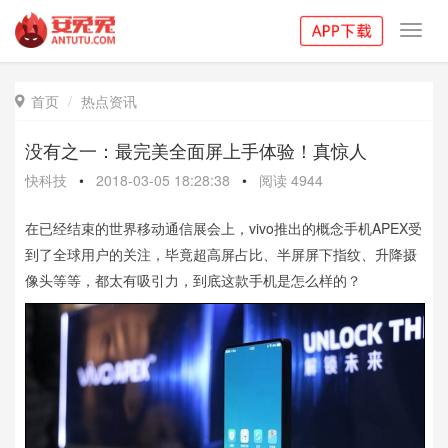
Toggl
navig
首页
热点资讯

没有之一：最完美全面屏上手体验！真惊人
快科技
•
2018-03-05 18:28:38
•
阅读
4944
在已经结束的世界移动通信展会上，vivo推出的概念手机APEX受
到了全球用户的关注，毕竟超高屏占比、半屏屏下指纹、升降摄
像头等等，都太有吸引力，到底这款手机是怎么样的？