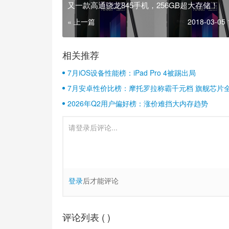
又一款高通骁龙845手机，256GB超大存储！
« 上一篇
2018-03-05 
相关推荐
7月iOS设备性能榜：iPad Pro 4被踢出局
7月安卓性价比榜：摩托罗拉称霸千元档 旗舰芯片
2026年Q2用户偏好榜：涨价难挡大内存趋势
登录
后才能评论
评论列表 (
)