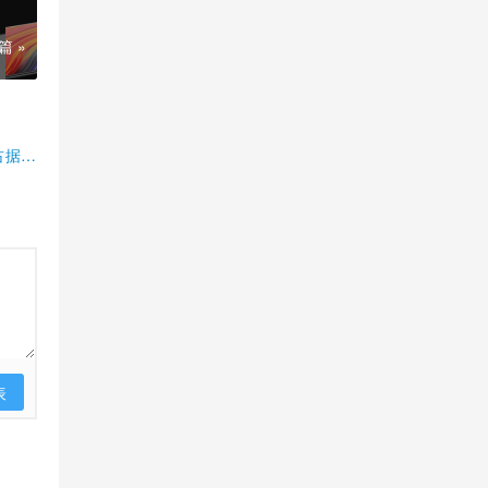
篇 »
占据半
表