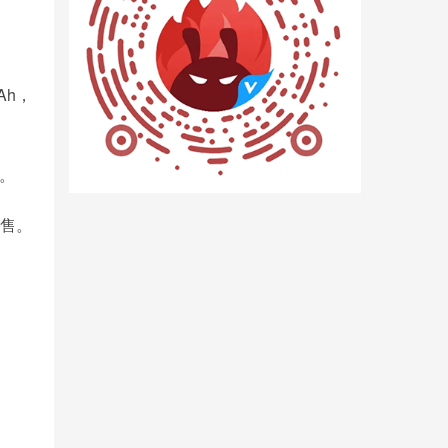
Ah，
。
发售。