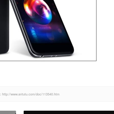
www.antutu.com/doc/113540.htm