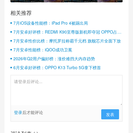
相关推荐
7月iOS设备性能榜：iPad Pro 4被踢出局
7月安卓好评榜：REDMI K90至尊版新机即夺冠 OPPO占据
半壁江山
7月安卓性价比榜：摩托罗拉称霸千元档 旗舰芯片全面下放
7月安卓性能榜：iQOO成功卫冕
2026年Q2用户偏好榜：涨价难挡大内存趋势
6月安卓好评榜：OPPO K13 Turbo 5G拿下榜首
登录
后才能评论
发表