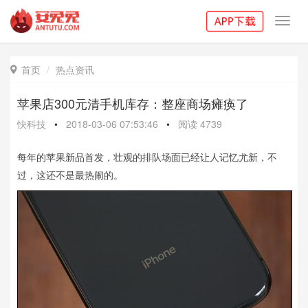
Toggl
navig
首页
热点资讯

苹果店300元清手机库存：整座商场瘫痪了
快科技
•
2018-03-06 07:53:46
•
阅读
4739
每年的苹果新品首发，壮观的排队场面已经让人记忆尤新，不
过，这还不是最热闹的。