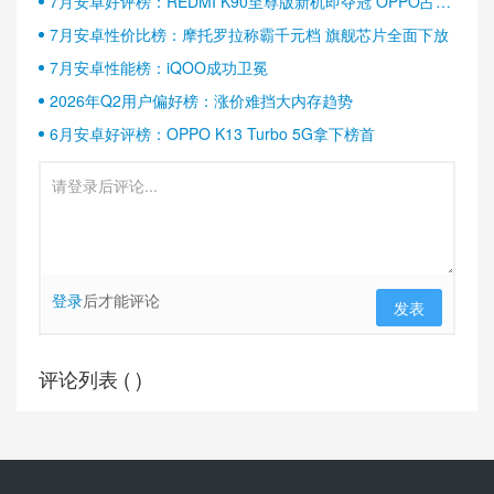
7月安卓好评榜：REDMI K90至尊版新机即夺冠 OPPO占据
半壁江山
7月安卓性价比榜：摩托罗拉称霸千元档 旗舰芯片全面下放
7月安卓性能榜：iQOO成功卫冕
2026年Q2用户偏好榜：涨价难挡大内存趋势
6月安卓好评榜：OPPO K13 Turbo 5G拿下榜首
登录
后才能评论
发表
评论列表 (
)