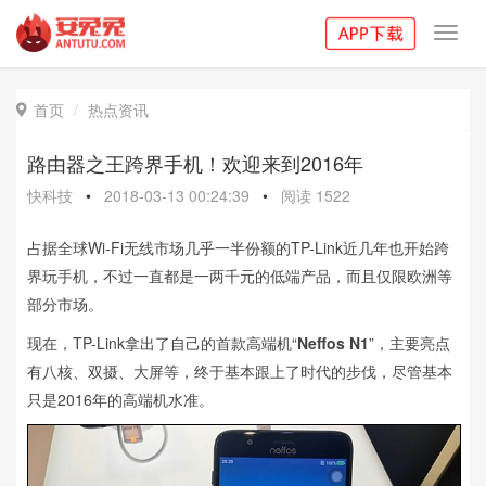
Toggl
navig
首页
热点资讯

路由器之王跨界手机！欢迎来到2016年
快科技
•
2018-03-13 00:24:39
•
阅读
1522
占据全球Wi-Fi无线市场几乎一半份额的TP-Link近几年也开始跨
界玩手机，不过一直都是一两千元的低端产品，而且仅限欧洲等
部分市场。
现在，TP-Link拿出了自己的首款高端机“
Neffos N1
”，主要亮点
有八核、双摄、大屏等，终于基本跟上了时代的步伐，尽管基本
只是2016年的高端机水准。