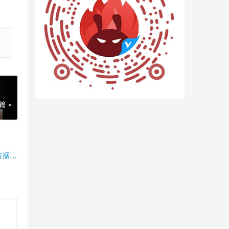
篇 »
占据半