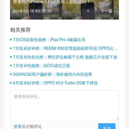
苹果停产iPhone 8 Plus两周：原因超囧！
2018-03-16 13:35:33
下一篇 »
相关推荐
7月iOS设备性能榜：iPad Pro 4被踢出局
7月安卓好评榜：REDMI K90至尊版新机即夺冠 OPPO占据
半壁江山
7月安卓性价比榜：摩托罗拉称霸千元档 旗舰芯片全面下放
7月安卓性能榜：iQOO成功卫冕
2026年Q2用户偏好榜：涨价难挡大内存趋势
6月安卓好评榜：OPPO K13 Turbo 5G拿下榜首
登录
后才能评论
发表